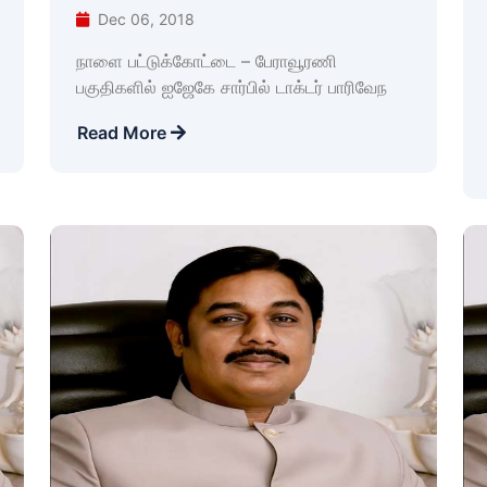
Dec 06, 2018
நாளை பட்டுக்கோட்டை – பேராவூரணி
பகுதிகளில் ஐஜேகே சார்பில் டாக்டர் பாரிவேந
Read More