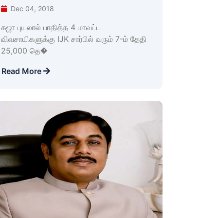
Dec 04, 2018
கஜா புயலால் பாதித்த 4 மாவட்ட
விவசாயிகளுக்கு IJK சார்பில் வரும் 7-ம் தேதி
25,000 தெ�
Read More