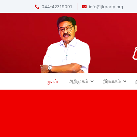
044-42319091
info@ijkparty.org
அறிமுகம்
நிர்வாகம்
முகப்பு