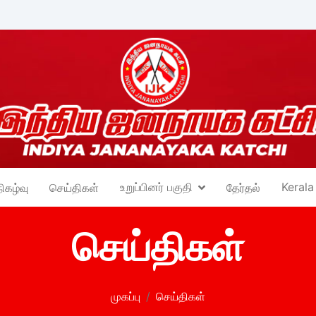
உறுப்பினர் பகுதி
Kerala
நிகழ்வு
செய்திகள்
தேர்தல்
செய்திகள்
முகப்பு
செய்திகள்