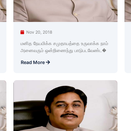
Nov 20, 2018
மனித நேயமிக்க சமுதாயத்தை உருவாக்க நாம்
அனைவரும் ஒன்றிணைந்து பாடுபடவேண்ட�
Read More