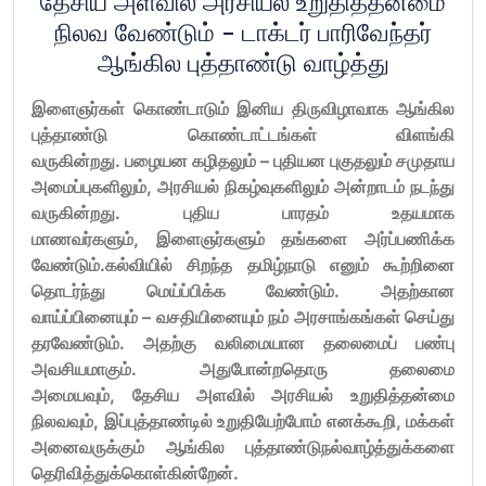
தேசிய அளவில் அரசியல் உறுதித்தன்மை
நிலவ வேண்டும் - டாக்டர் பாரிவேந்தர்
ஆங்கில புத்தாண்டு வாழ்த்து
இளைஞர்கள் கொண்டாடும் இனிய திருவிழாவாக ஆங்கில
புத்தாண்டு கொண்டாட்டங்கள் விளங்கி
வருகின்றது
.
பழையன கழிதலும்
–
புதியன புகுதலும் சமுதாய
அமைப்புகளிலும்
,
அரசியல் நிகழ்வுகளிலும் அன்றாடம் நடந்து
வருகின்றது
.
புதிய பாரதம் உதயமாக
மாணவர்களும்
,
இளைஞர்களும் தங்களை அர்ப்பணிக்க
வேண்டும்
.
கல்வியில் சிறந்த தமிழ்நாடு எனும் கூற்றினை
தொடர்ந்து மெய்ப்பிக்க வேண்டும்
.
அதற்கான
வாய்ப்பினையும்
–
வசதியினையும் நம் அரசாங்க
ங்கள்
செய்து
தரவேண்டும்
.
அதற்கு வலிமையான தலைமைப் பண்பு
அவசியமாகும்
.
அதுபோன்றதொரு தலைமை
அமையவும்
,
தேசிய அளவில் அரசியல் உறுதித்தன்மை
நிலவவும்
,
இப்புத்தாண்டில் உறுதியேற்போம் எனக்கூறி
,
மக்கள்
அனைவருக்கும் ஆங்கில புத்தாண்டு
நல்
வாழ்த்துக்களை
தெரிவித்துக்கொள்கின்றேன்
.