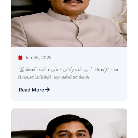
Jun 05, 2025
“இஸ்லாம் என் மதம் - தமிழ் என் தாய் மொழி” என
பிரகடனப்படுத்தி, மத நல்லிணக்கத்
Read More