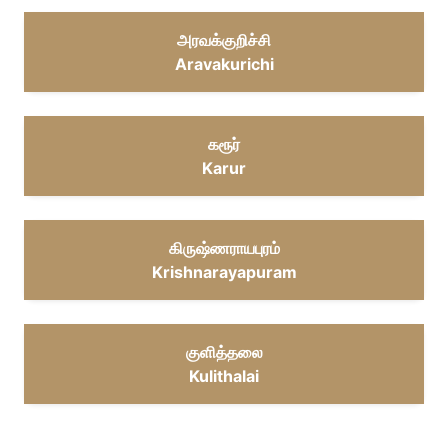
அரவக்குறிச்சி
Aravakurichi
கரூர்
Karur
கிருஷ்ணராயபுரம்
Krishnarayapuram
குளித்தலை
Kulithalai