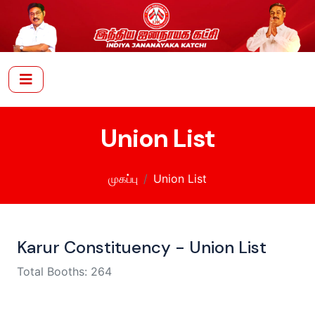
Union List
முகப்பு
Union List
Karur Constituency - Union List
Total Booths: 264