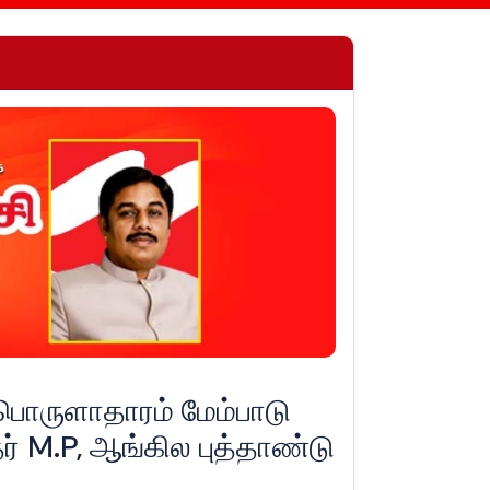
பொருளாதாரம் மேம்பாடு
ர் M.P, ஆங்கில புத்தாண்டு