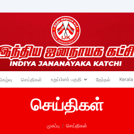
உறுப்பினர் பகுதி
Kerala
நிகழ்வு
செய்திகள்
தேர்தல்
செய்திகள்
முகப்பு
செய்திகள்