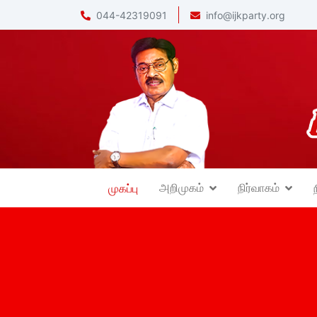
044-42319091
info@ijkparty.org
அறிமுகம்
நிர்வாகம்
முகப்பு