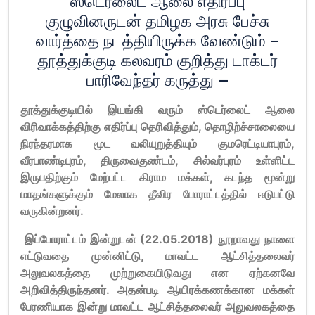
ஸ்டெர்லைட் ஆலை எதிர்ப்பு
குழுவினருடன் தமிழக அரசு பேச்சு
வார்த்தை நடத்தியிருக்க வேண்டும் -
தூத்துக்குடி கலவரம் குறித்து டாக்டர்
பாரிவேந்தர் கருத்து –
தூத்துக்குடியில் இயங்கி வரும் ஸ்டெர்லைட் ஆலை
விரிவாக்கத்திற்கு எதிர்ப்பு தெரிவித்தும், தொழிற்ச்சாலையை
நிரந்தரமாக மூட வலியுறுத்தியும் குமரெட்டியாபுரம்,
வீரபாண்டிபுரம், திருவைகுண்டம், சில்வர்புரம் உள்ளிட்ட
இருபதிற்கும் மேற்பட்ட கிராம மக்கள், கடந்த மூன்று
மாதங்களுக்கும் மேலாக தீவிர போராட்டத்தில் ஈடுபட்டு
வருகின்றனர்.
இப்போராட்டம் இன்றுடன் (22.05.2018) நூறாவது நாளை
எட்டுவதை முன்னிட்டு, மாவட்ட ஆட்சித்தலைவர்
அலுவலகத்தை முற்றுகையிடுவது என ஏற்கனவே
அறிவித்திருந்தனர். அதன்படி ஆயிரக்கணக்கான மக்கள்
பேரணியாக இன்று மாவட்ட ஆட்சித்தலைவர் அலுவலகத்தை