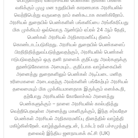
பொருளாதார வளர்ச்சியில் பெண்கள் தங்கள் பங்கை
வகிக்கும் முழு மன உறுதியின் காரணமாக அரசியலில்
வெற்றிபெற்று வருவதை நாம் கண்கூடாக காண்கிறோம்.
அரசியல் துறையில் பெண்களின் பங்களிப்பை அங்கீகரிப்பது
மிக முக்கியம் ஒவ்வொரு ஆண்டும் ஏப்ரல் 24 ஆம் தேதி,
பெண்கள் அரசியல் அதிகாரமளிப்பு தினம்
கொண்டாடப்படுகிறது. அரசியல் துறையில் பெண்களைப்
பிரதிநிதித்துவப்படுத்துவதற்கும், அரசியலில் பெண்கள்
ஈடுபடுவதற்கும் ஒரு தனி நாளைக் குறிப்பது அவர்களுக்கு
தூண்டுகோளாக அமையும்.. குறிப்பாக வாழ்க்கையின்
அனைத்து துறைகளிலும் பெண்கள் அடிப்படை மனித
உரிமைகளை அடைவதற்கு அவர்களின் பங்கேற்பும் அரசியல்
தலைமையும் மிக முக்கியமானதாக இருக்கும் எனக்கூறி,
தற்போது அரசியலில் கோலோச்சும் அனைத்து
பெண்களுக்கும் – நாளை அரசியலில் கால்பதித்து
வெற்றிபெறவுள்ள அனைத்து மகளிருக்கும், இந்த சர்வதேச
பெண்கள் அரசியல் அதிகாரமளிப்பு தினத்தில் வாழ்த்தி
மகிழ்கின்றேன். வாழ்த்துக்களுடன், (டாக்டர் ரவி பச்சமுத்து)
தலைவர் இந்திய ஜனநாயகக் கட்சி (IJK)