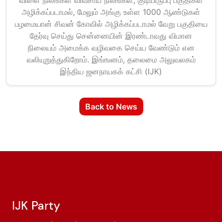
விளை நிலங்கள் விவசாய நிலங்கள், குடியிருப்பு பகுதிகள்
அழிக்கப்படாமல், மேலும் அங்கு உள்ள 1000 ஆண்டுகள்
பழமையான் சிவன் கோவில் அழிக்கப்படாமல் வேறு பகுதியை
தேர்வு செய்து சென்னையின் இரண்டாவது விமான
நிலையம் அமைக்க வழிவகை செய்ய வேண்டும் என
வலியுறுத்துகிறோம். இங்ஙனம், தலைமை அலுவலகம்
இந்திய ஜனநாயகக் கட்சி (IJK)
Back to News
IJK Party