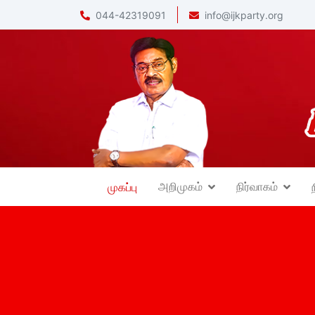
044-42319091
info@ijkparty.org
அறிமுகம்
நிர்வாகம்
முகப்பு