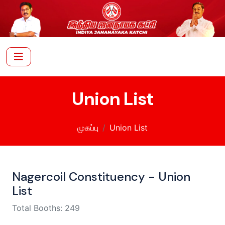
Union List
முகப்பு
Union List
Nagercoil Constituency - Union
List
Total Booths: 249