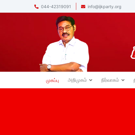
044-42319091
info@ijkparty.org
அறிமுகம்
நிர்வாகம்
முகப்பு