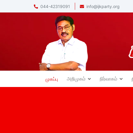
044-42319091
info@ijkparty.org
அறிமுகம்
நிர்வாகம்
முகப்பு