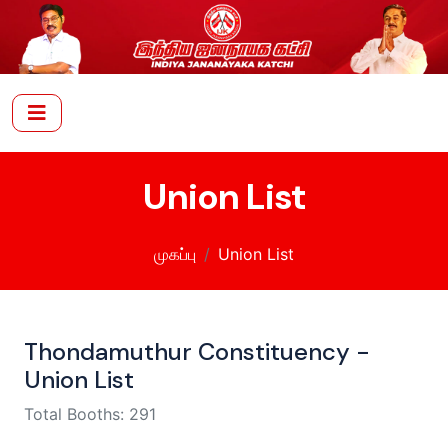
Union List
முகப்பு
Union List
Thondamuthur Constituency -
Union List
Total Booths: 291