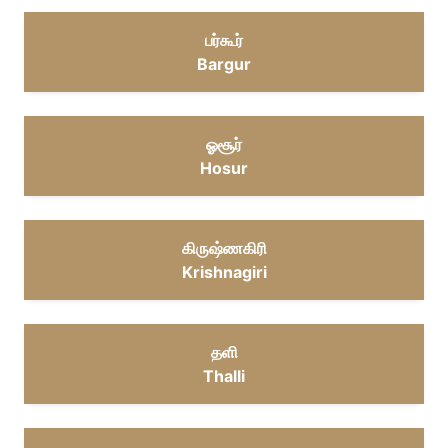
பர்கூர்
Bargur
ஓசூர்
Hosur
கிருஷ்ணகிரி
Krishnagiri
தளி
Thalli