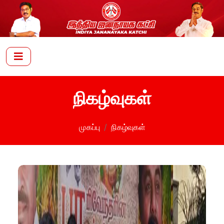
நிகழ்வுகள்
முகப்பு
நிகழ்வுகள்