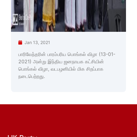
Jan 13, 2021
பாரிவேந்தரின் பாரம்பரிய பொங்கல் விழா (13-01-
2021) அன்று இந்திய ஜனநாயக கட்சியின்
பொங்கல் விழா, வடபழனியில் மிக சிறப்பாக
நடைபெற்றது.