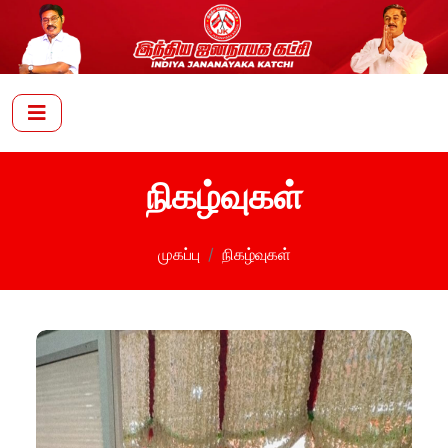
நிகழ்வுகள்
முகப்பு
நிகழ்வுகள்