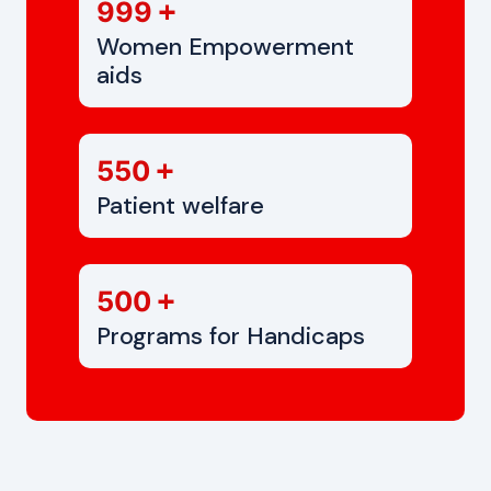
+
999
Women Empowerment
aids
+
550
Patient welfare
+
500
Programs for Handicaps