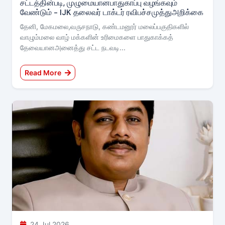
சட்டத்தின்படி, முழுமையானபாதுகாப்பு வழங்கவும்
வேண்டும் - IJK தலைவர் டாக்டர் ரவிபச்சமுத்துஅறிக்கை
தேனி, மேகமலை,வருசநாடு, கண்டமனூர் மலைப்பகுதிகளில்
வாழும்மலை வாழ் மக்களின் உரிமைகளை பாதுகாக்கத்
தேவையானஅனைத்து சட்ட நடவடி...
Read More
24 Jul 2026