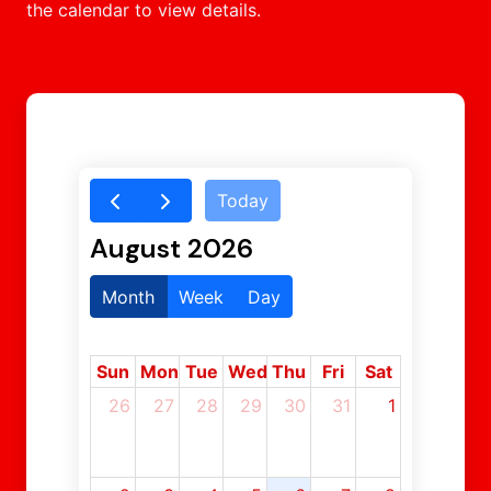
the calendar to view details.
Today
August 2026
Month
Week
Day
Sun
Mon
Tue
Wed
Thu
Fri
Sat
26
27
28
29
30
31
1