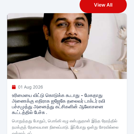
View All
01 Aug 2026
உரிமையை விட்டு கொடுக்க கூடாது - மேகதாது
அணைக்கு எதிராக ஐஜேகே தலைவர் டாக்டர் ரவி
பச்சமுத்து அனைத்து கட்சிகளின் ஆலோசனை
கூட்டத்தில் பேச்சு .
பொறுத்தது போதும், பொங்கி எழு என்பதுதான் இந்த நேரத்தில்
நமக்குத் தேவையான நிலைப்பாடு. இப்போது ஒன்று சேரவில்லை
என்றால், எப்...