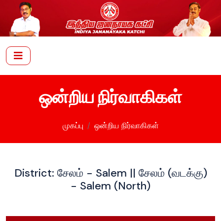
ஒன்றிய நிர்வாகிகள்
முகப்பு
ஒன்றிய நிர்வாகிகள்
District: சேலம் - Salem || சேலம் (வடக்கு)
- Salem (North)