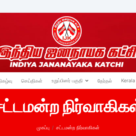
உறுப்பினர் பகுதி
Kerala
நிகழ்வு
செய்திகள்
தேர்தல்
சட்டமன்ற நிர்வாகிகள
முகப்பு
சட்டமன்ற நிர்வாகிகள்