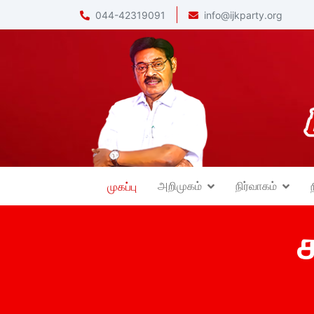
044-42319091
info@ijkparty.org
அறிமுகம்
நிர்வாகம்
முகப்பு