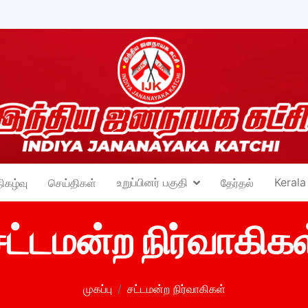
உறுப்பினர் பகுதி
Kerala
நிகழ்வு
செய்திகள்
தேர்தல்
சட்டமன்ற நிர்வாகிகள
முகப்பு
சட்டமன்ற நிர்வாகிகள்