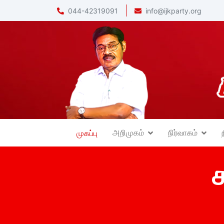
044-42319091
info@ijkparty.org
அறிமுகம்
நிர்வாகம்
முகப்பு