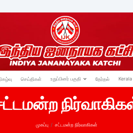
உறுப்பினர் பகுதி
Kerala
நிகழ்வு
செய்திகள்
தேர்தல்
சட்டமன்ற நிர்வாகிகள
முகப்பு
சட்டமன்ற நிர்வாகிகள்