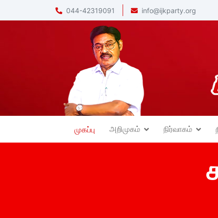
044-42319091
info@ijkparty.org
அறிமுகம்
நிர்வாகம்
முகப்பு