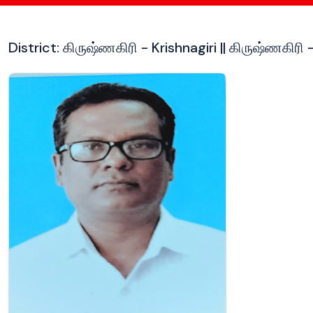
District: கிருஷ்ணகிரி - Krishnagiri || கிருஷ்ணகிரி -