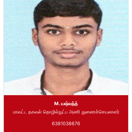
M. யஷ்வந்த்
மாவட்ட தகவல் தொழில்நுட்ப அணி துணைச்செயலாளர்
6381038676