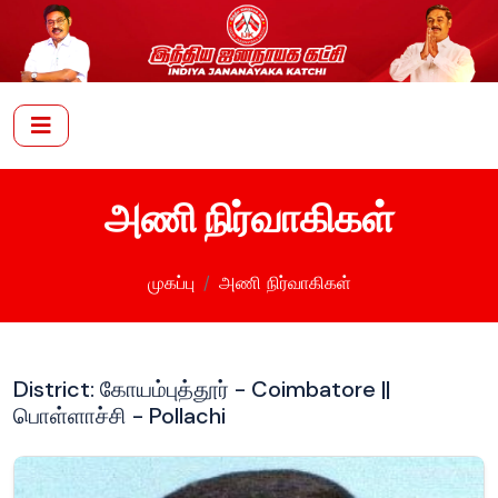
அணி நிர்வாகிகள்
முகப்பு
அணி நிர்வாகிகள்
District: கோயம்புத்தூர் - Coimbatore ||
பொள்ளாச்சி - Pollachi