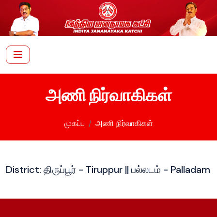
அணி நிர்வாகிகள்
முகப்பு
அணி நிர்வாகிகள்
District: திருப்பூர் - Tiruppur || பல்லடம் - Palladam