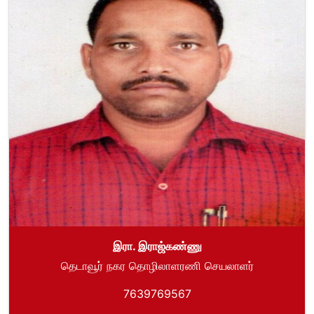
இரா. இராஜ்கண்ணு
தெடாவூர் நகர தொழிலாளரணி செயலாளர்
7639769567