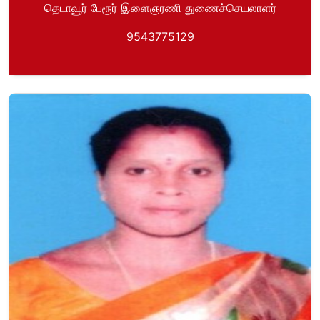
தெடாவூர் பேரூர் இளைஞரணி துணைச்செயலாளர்
9543775129