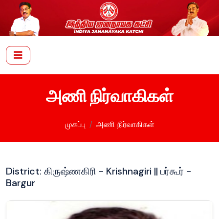
அணி நிர்வாகிகள்
முகப்பு
அணி நிர்வாகிகள்
District: கிருஷ்ணகிரி - Krishnagiri || பர்கூர் -
Bargur