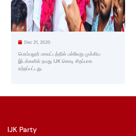
Dec 21, 2020
பெரம்பலூர் மாவட்டத்தில் பல்வேறு முக்கிய
இடங்களில் நமது IJK கொடி சிறப்பாக
ஏற்றப்பட்டது.
IJK Party