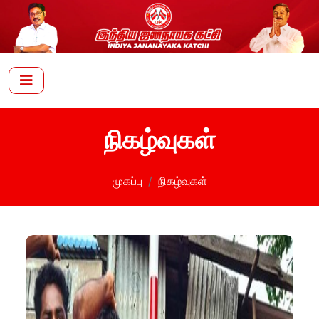
நிகழ்வுகள்
முகப்பு
நிகழ்வுகள்